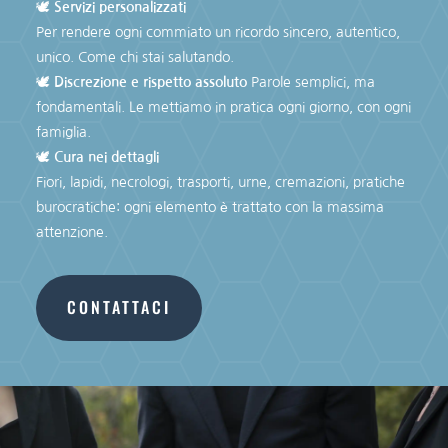
🕊
Servizi personalizzati
Per rendere ogni commiato un ricordo sincero, autentico,
unico. Come chi stai salutando.
🕊
Discrezione e rispetto assoluto
Parole semplici, ma
fondamentali. Le mettiamo in pratica ogni giorno, con ogni
famiglia.
🕊
Cura nei dettagli
Fiori, lapidi, necrologi, trasporti, urne, cremazioni, pratiche
burocratiche: ogni elemento è trattato con la massima
attenzione.
CONTATTACI